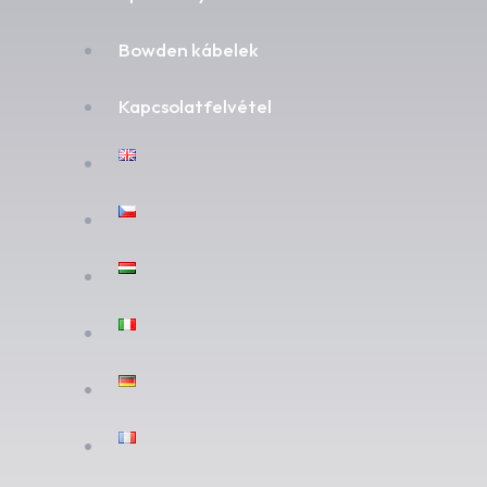
Bowden kábelek
Kapcsolatfelvétel