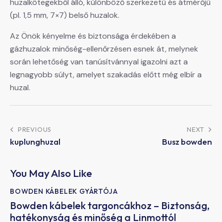
huzalkötegekből álló, különböző szerkezetű és átmérőjű
(pl. 1,5 mm, 7×7) belső huzalok.
Az Önök kényelme és biztonsága érdekében a
gázhuzalok minőség-ellenőrzésen esnek át, melynek
során lehetőség van tanúsítvánnyal igazolni azt a
legnagyobb súlyt, amelyet szakadás előtt még elbír a
huzal.
PREVIOUS
NEXT
kuplunghuzal
Busz bowden
You May Also Like
BOWDEN KÁBELEK GYÁRTÓJA
Bowden kábelek targoncákhoz – Biztonság,
hatékonyság és minőség a Linmottól