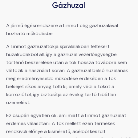
Gázhuzal
A jármű égésrendszere a Linmot cég gázhuzalával
hozható működésbe.
A Linmot gázhuzaltokja spirálalakban feltekert
huzalrudakból áll, így a gázhuzal vezérlőegységbe
történő beszerelése után a tok hossza továbbra sem
változik a használat során. A gázhuzal belső huzalának
még eredményesebb működése érdekében a tok
belsejét síkos anyag tölti ki, amely védi a tokot a
korróziótól, így biztosítja az évekig tartó hibátlan
üzemelést.
Ez csupán egyetlen ok, ami miatt a Linmot gázhuzalát
érdemes választani. A tok mellett ezen termékek
rendkívüli előnye a kisméretű, acélból készült