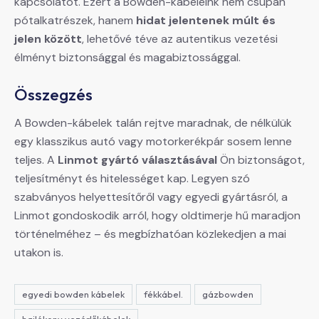
kapcsolatot. Ezért a Bowden-kábeleink nem csupán
pótalkatrészek, hanem
hidat jelentenek múlt és
jelen között
, lehetővé téve az autentikus vezetési
élményt biztonsággal és magabiztossággal.
Összegzés
A Bowden-kábelek talán rejtve maradnak, de nélkülük
egy klasszikus autó vagy motorkerékpár sosem lenne
teljes. A
Linmot gyártó választásával
Ön biztonságot,
teljesítményt és hitelességet kap. Legyen szó
szabványos helyettesítőről vagy egyedi gyártásról, a
Linmot gondoskodik arról, hogy oldtimerje hű maradjon
történelméhez – és megbízhatóan közlekedjen a mai
utakon is.
egyedi bowden kábelek
fékkábel.
gázbowden
hajlékony vezérlőkábelek