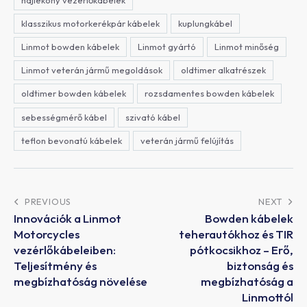
klasszikus motorkerékpár kábelek
kuplungkábel
Linmot bowden kábelek
Linmot gyártó
Linmot minőség
Linmot veterán jármű megoldások
oldtimer alkatrészek
oldtimer bowden kábelek
rozsdamentes bowden kábelek
sebességmérő kábel
szivató kábel
teflon bevonatú kábelek
veterán jármű felújítás
PREVIOUS
NEXT
Innovációk a Linmot
Bowden kábelek
Motorcycles
teherautókhoz és TIR
vezérlőkábeleiben:
pótkocsikhoz – Erő,
Teljesítmény és
biztonság és
megbízhatóság növelése
megbízhatóság a
Linmottól