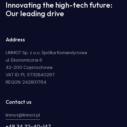
Innovating the high-tech future:
Our leading drive
Address
LINMOT Sp. z o.o. Spółka Komandytowa
ul. Ekonomiczna 6
42-200 Częstochowa
VAT ID: PL 5732840297
REGON: 242801764
Contact us
linmot@linmot.pl
+48 34 32-40-147