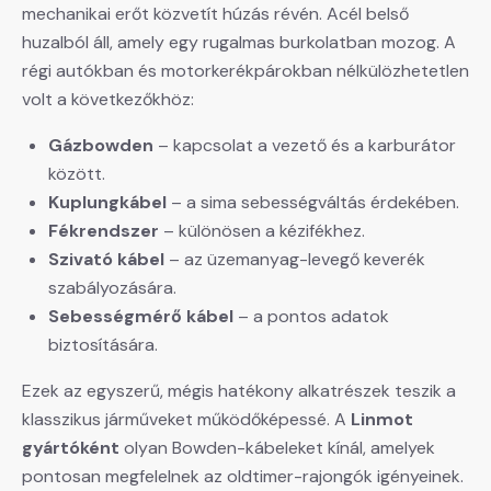
mechanikai erőt közvetít húzás révén. Acél belső
huzalból áll, amely egy rugalmas burkolatban mozog. A
régi autókban és motorkerékpárokban nélkülözhetetlen
volt a következőkhöz:
Gázbowden
– kapcsolat a vezető és a karburátor
között.
Kuplungkábel
– a sima sebességváltás érdekében.
Fékrendszer
– különösen a kézifékhez.
Szivató kábel
– az üzemanyag-levegő keverék
szabályozására.
Sebességmérő kábel
– a pontos adatok
biztosítására.
Ezek az egyszerű, mégis hatékony alkatrészek teszik a
klasszikus járműveket működőképessé. A
Linmot
gyártóként
olyan Bowden-kábeleket kínál, amelyek
pontosan megfelelnek az oldtimer-rajongók igényeinek.