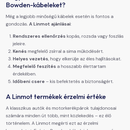
Bowden-kábeleket?
Még a legjobb minőségű kábelek esetén is fontos a
gondozás.
A Linmot ajánlásai
:
Rendszeres ellenőrzés
kopás, rozsda vagy foszlás
jeleire.
Kenés
megfelelő zsírral a sima működésért.
Helyes vezetés
, hogy elkerülje az éles hajlításokat.
Megfelelő feszítés
a hosszabb élettartam
érdekében.
Időbeni csere
– kis befektetés a biztonságért.
A Linmot termékek érzelmi értéke
A klasszikus autók és motorkerékpárok tulajdonosai
számára minden út több, mint közlekedés – ez élő
történelem. A Linmot megérti ezt az érzelmi