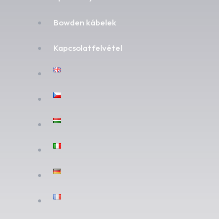
Bowden kábelek
Kapcsolatfelvétel