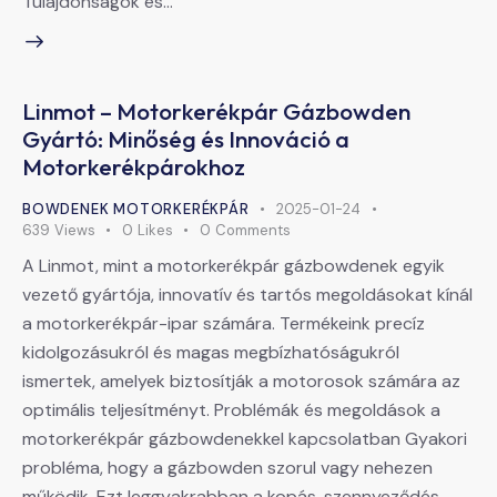
Tulajdonságok és…
Linmot – Motorkerékpár Gázbowden
Gyártó: Minőség és Innováció a
Motorkerékpárokhoz
BOWDENEK MOTORKERÉKPÁR
2025-01-24
639
Views
0
Likes
0
Comments
A Linmot, mint a motorkerékpár gázbowdenek egyik
vezető gyártója, innovatív és tartós megoldásokat kínál
a motorkerékpár-ipar számára. Termékeink precíz
kidolgozásukról és magas megbízhatóságukról
ismertek, amelyek biztosítják a motorosok számára az
optimális teljesítményt. Problémák és megoldások a
motorkerékpár gázbowdenekkel kapcsolatban Gyakori
probléma, hogy a gázbowden szorul vagy nehezen
működik. Ezt leggyakrabban a kopás, szennyeződés