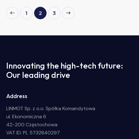
1
>
2
3
Innovating the high-tech future:
Our leading drive
Address
LINMOT Sp. z o.o. Spółka Komandytowa
ul. Ekonomiczna 6
42-200 Częstochowa
VAT ID: PL 5732840297