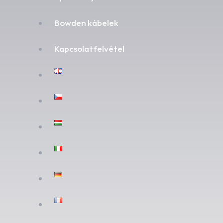
Bowden kábelek
Kapcsolatfelvétel