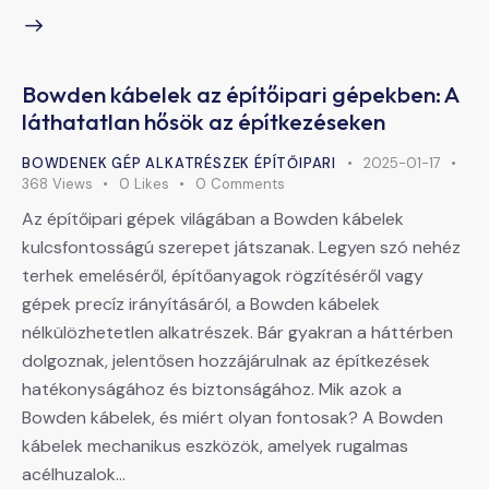
Bowden kábelek az építőipari gépekben: A
láthatatlan hősök az építkezéseken
BOWDENEK GÉP ALKATRÉSZEK ÉPÍTŐIPARI
2025-01-17
368
Views
0
Likes
0
Comments
Az építőipari gépek világában a Bowden kábelek
kulcsfontosságú szerepet játszanak. Legyen szó nehéz
terhek emeléséről, építőanyagok rögzítéséről vagy
gépek precíz irányításáról, a Bowden kábelek
nélkülözhetetlen alkatrészek. Bár gyakran a háttérben
dolgoznak, jelentősen hozzájárulnak az építkezések
hatékonyságához és biztonságához. Mik azok a
Bowden kábelek, és miért olyan fontosak? A Bowden
kábelek mechanikus eszközök, amelyek rugalmas
acélhuzalok…