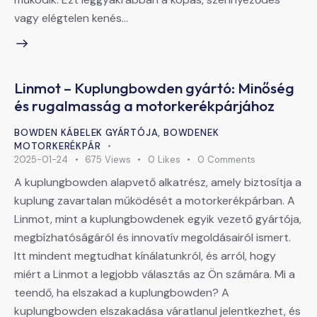
vagy elégtelen kenés…
Linmot – Kuplungbowden gyártó: Minőség
és rugalmasság a motorkerékpárjához
BOWDEN KÁBELEK GYÁRTÓJA
,
BOWDENEK
MOTORKERÉKPÁR
2025-01-24
675
Views
0
Likes
0
Comments
A kuplungbowden alapvető alkatrész, amely biztosítja a
kuplung zavartalan működését a motorkerékpárban. A
Linmot, mint a kuplungbowdenek egyik vezető gyártója,
megbízhatóságáról és innovatív megoldásairól ismert.
Itt mindent megtudhat kínálatunkról, és arról, hogy
miért a Linmot a legjobb választás az Ön számára. Mi a
teendő, ha elszakad a kuplungbowden? A
kuplungbowden elszakadása váratlanul jelentkezhet, és