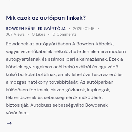
Mik azok az autóipari linkek?
BOWDEN KÁBELEK GYÁRTÓJA
2025-01-16
367
Views
0
Likes
0
Comments
Bowdenek az autógyártásban A Bowden-kábelek,
vagyis vezérlőkábelek nélkülözhetetlen elemei a modern
autógyártásnak és számos ipari alkalmazásnak. Ezek a
kábelek egy rugalmas acél belső szálból és egy védő
külső burkolatból állnak, amely lehetővé teszi az erő és
a mozgás hatékony továbbítását. Az autóiparban
különösen fontosak, hiszen gázkarok, kuplungok,
fékrendszerek és sebességmérők működését
biztosítják. Autóbusz sebességváltó Bowdenek
vásárlása…