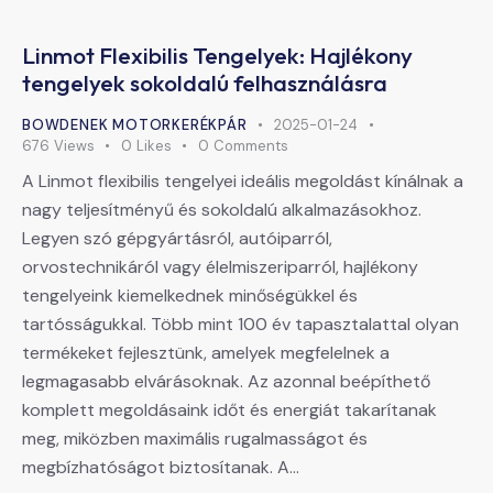
Linmot Flexibilis Tengelyek: Hajlékony
tengelyek sokoldalú felhasználásra
BOWDENEK MOTORKERÉKPÁR
2025-01-24
676
Views
0
Likes
0
Comments
A Linmot flexibilis tengelyei ideális megoldást kínálnak a
nagy teljesítményű és sokoldalú alkalmazásokhoz.
Legyen szó gépgyártásról, autóiparról,
orvostechnikáról vagy élelmiszeriparról, hajlékony
tengelyeink kiemelkednek minőségükkel és
tartósságukkal. Több mint 100 év tapasztalattal olyan
termékeket fejlesztünk, amelyek megfelelnek a
legmagasabb elvárásoknak. Az azonnal beépíthető
komplett megoldásaink időt és energiát takarítanak
meg, miközben maximális rugalmasságot és
megbízhatóságot biztosítanak. A…