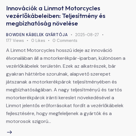
Innovációk a Linmot Motorcycles
vezérlőkábeleiben: Teljesítmény és
megbízhatóság növelése
BOWDEN KÁBELEK GYÁRTÓJA
2025-08-27
177
Views
0
Likes
0
Comments
A Linmot Motorcycles hosszú ideje az innováció
élvonalában áll a motorkerékpár-iparban, különösen a
vezérlőkábelek területén. Ezek az alkatrészek, bár
gyakran háttérbe szorulnak, alapvető szerepet
játszanak a motorkerékpárok teljesítményében és
megbízhatóságában. A nagy teljesítményű és tartós
motorkerékpárok iránti kereslet növekedésével a
Linmot jelentős erőforrásokat fordít a vezérlőkábelek
fejlesztésére, hogy megfeleljenek a gyártók és a
motorosok szigorú…