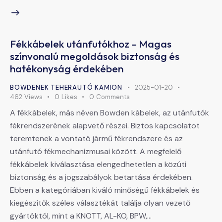
Fékkábelek utánfutókhoz – Magas
színvonalú megoldások biztonság és
hatékonyság érdekében
BOWDENEK TEHERAUTÓ KAMION
2025-01-20
462
Views
0
Likes
0
Comments
A fékkábelek, más néven Bowden kábelek, az utánfutók
fékrendszerének alapvető részei. Biztos kapcsolatot
teremtenek a vontató jármű fékrendszere és az
utánfutó fékmechanizmusai között. A megfelelő
fékkábelek kiválasztása elengedhetetlen a közúti
biztonság és a jogszabályok betartása érdekében.
Ebben a kategóriában kiváló minőségű fékkábelek és
kiegészítők széles választékát találja olyan vezető
gyártóktól, mint a KNOTT, AL-KO, BPW,…