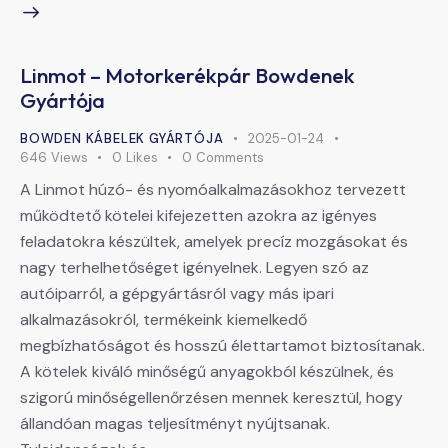
Linmot – Motorkerékpár Bowdenek
Gyártója
BOWDEN KÁBELEK GYÁRTÓJA
2025-01-24
646
Views
0
Likes
0
Comments
A Linmot húzó- és nyomóalkalmazásokhoz tervezett
működtető kötelei kifejezetten azokra az igényes
feladatokra készültek, amelyek precíz mozgásokat és
nagy terhelhetőséget igényelnek. Legyen szó az
autóiparról, a gépgyártásról vagy más ipari
alkalmazásokról, termékeink kiemelkedő
megbízhatóságot és hosszú élettartamot biztosítanak.
A kötelek kiváló minőségű anyagokból készülnek, és
szigorú minőségellenőrzésen mennek keresztül, hogy
állandóan magas teljesítményt nyújtsanak.