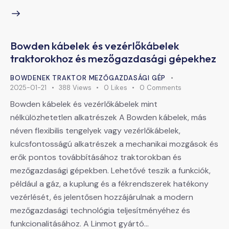
Bowden kábelek és vezérlőkábelek
traktorokhoz és mezőgazdasági gépekhez
BOWDENEK TRAKTOR MEZŐGAZDASÁGI GÉP
2025-01-21
388
Views
0
Likes
0
Comments
Bowden kábelek és vezérlőkábelek mint
nélkülözhetetlen alkatrészek A Bowden kábelek, más
néven flexibilis tengelyek vagy vezérlőkábelek,
kulcsfontosságú alkatrészek a mechanikai mozgások és
erők pontos továbbításához traktorokban és
mezőgazdasági gépekben. Lehetővé teszik a funkciók,
például a gáz, a kuplung és a fékrendszerek hatékony
vezérlését, és jelentősen hozzájárulnak a modern
mezőgazdasági technológia teljesítményéhez és
funkcionalitásához. A Linmot gyártó…