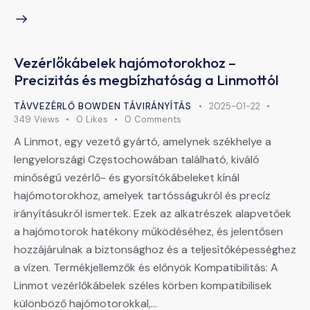
Vezérlőkábelek hajómotorokhoz –
Precizitás és megbízhatóság a Linmottól
TÁVVEZÉRLŐ BOWDEN TÁVIRÁNYÍTÁS
2025-01-22
349
Views
0
Likes
0
Comments
A Linmot, egy vezető gyártó, amelynek székhelye a
lengyelországi Częstochowában található, kiváló
minőségű vezérlő- és gyorsítókábeleket kínál
hajómotorokhoz, amelyek tartósságukról és precíz
irányításukról ismertek. Ezek az alkatrészek alapvetőek
a hajómotorok hatékony működéséhez, és jelentősen
hozzájárulnak a biztonsághoz és a teljesítőképességhez
a vízen. Termékjellemzők és előnyök Kompatibilitás: A
Linmot vezérlőkábelek széles körben kompatibilisek
különböző hajómotorokkal,…