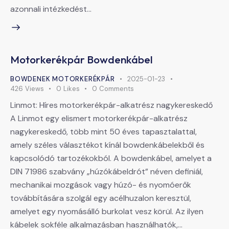
azonnali intézkedést…
Motorkerékpár Bowdenkábel
BOWDENEK MOTORKERÉKPÁR
2025-01-23
426
Views
0
Likes
0
Comments
Linmot: Híres motorkerékpár-alkatrész nagykereskedő
A Linmot egy elismert motorkerékpár-alkatrész
nagykereskedő, több mint 50 éves tapasztalattal,
amely széles választékot kínál bowdenkábelekből és
kapcsolódó tartozékokból. A bowdenkábel, amelyet a
DIN 71986 szabvány „húzókábeldrót” néven definiál,
mechanikai mozgások vagy húzó- és nyomóerők
továbbítására szolgál egy acélhuzalon keresztül,
amelyet egy nyomásálló burkolat vesz körül. Az ilyen
kábelek sokféle alkalmazásban használhatók,…