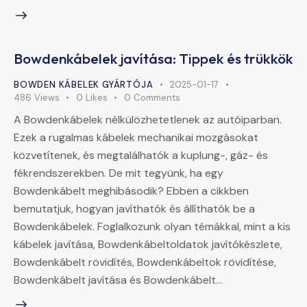
Bowdenkábelek javítása: Tippek és trükkök
BOWDEN KÁBELEK GYÁRTÓJA
2025-01-17
486
Views
0
Likes
0
Comments
A Bowdenkábelek nélkülözhetetlenek az autóiparban.
Ezek a rugalmas kábelek mechanikai mozgásokat
közvetítenek, és megtalálhatók a kuplung-, gáz- és
fékrendszerekben. De mit tegyünk, ha egy
Bowdenkábelt meghibásodik? Ebben a cikkben
bemutatjuk, hogyan javíthatók és állíthatók be a
Bowdenkábelek. Foglalkozunk olyan témákkal, mint a kis
kábelek javítása, Bowdenkábeltoldatok javítókészlete,
Bowdenkábelt rövidítés, Bowdenkábeltok rövidítése,
Bowdenkábelt javítása és Bowdenkábelt…