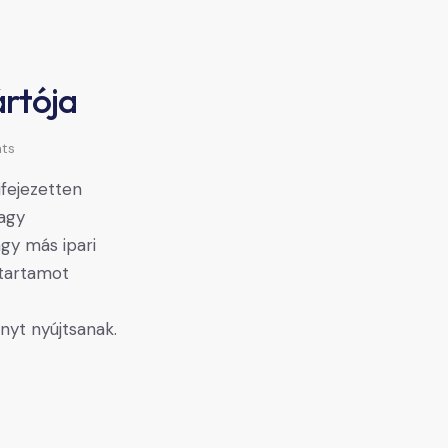
rtója
ts
fejezetten
nagy
agy más ipari
ttartamot
nyt nyújtsanak.