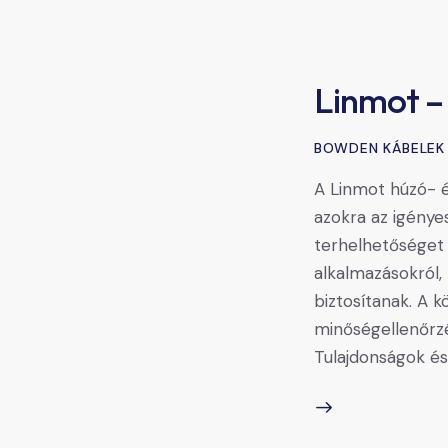
Linmot –
BOWDEN KÁBELEK
A Linmot húzó- 
azokra az igénye
terhelhetőséget 
alkalmazásokról
biztosítanak. A 
minőségellenőrzé
Tulajdonságok é