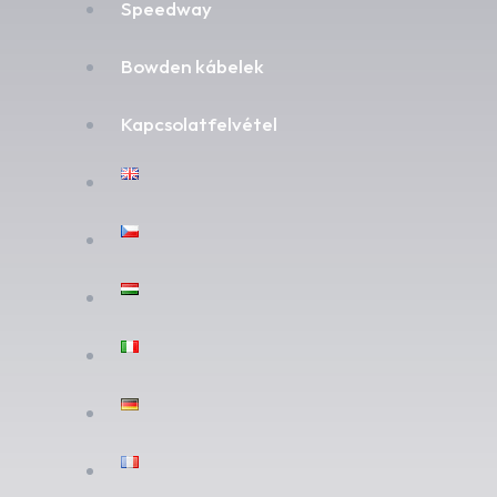
Speedway
Bowden kábelek
Kapcsolatfelvétel