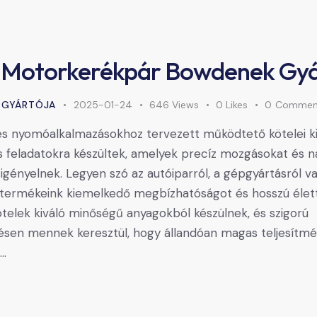
 Motorkerékpár Bowdenek Gyá
 GYÁRTÓJA
2025-01-24
646
Views
0
Likes
0
Commen
és nyomóalkalmazásokhoz tervezett működtető kötelei ki
s feladatokra készültek, amelyek precíz mozgásokat és 
igényelnek. Legyen szó az autóiparról, a gépgyártásról v
, termékeink kiemelkedő megbízhatóságot és hosszú éle
kötelek kiváló minőségű anyagokból készülnek, és szigorú
sen mennek keresztül, hogy állandóan magas teljesítmé
s…