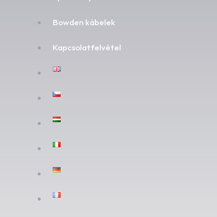
Bowden kábelek
Kapcsolatfelvétel