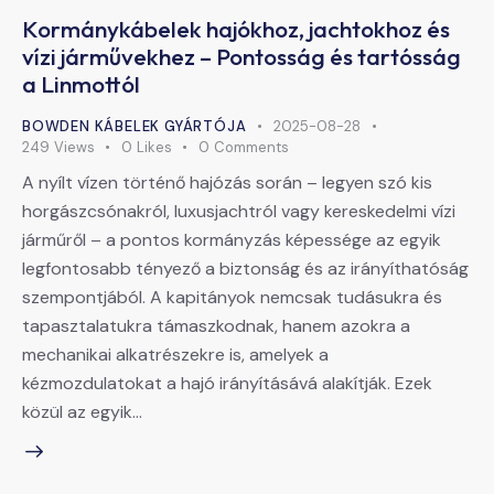
Kormánykábelek hajókhoz, jachtokhoz és
vízi járművekhez – Pontosság és tartósság
a Linmottól
BOWDEN KÁBELEK GYÁRTÓJA
2025-08-28
249
Views
0
Likes
0
Comments
A nyílt vízen történő hajózás során – legyen szó kis
horgászcsónakról, luxusjachtról vagy kereskedelmi vízi
járműről – a pontos kormányzás képessége az egyik
legfontosabb tényező a biztonság és az irányíthatóság
szempontjából. A kapitányok nemcsak tudásukra és
tapasztalatukra támaszkodnak, hanem azokra a
mechanikai alkatrészekre is, amelyek a
kézmozdulatokat a hajó irányításává alakítják. Ezek
közül az egyik…