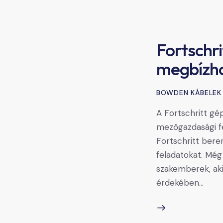
Fortschr
megbízha
BOWDEN KÁBELEK
A Fortschritt gép
mezőgazdasági f
Fortschritt ber
feladatokat. Még 
szakemberek, aki
érdekében…