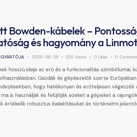
itt Bowden-kábelek – Pontossá
tóság és hagyomány a Linmot
 GYÁRTÓJA
2025-08-29
220
Views
0
Likes
0
Commen
ek hosszú ideje az erő és a funkcionalitás szimbólumai, 
elhasználásban. Gazdák és gépkezelők szerte Európában 
endezésekben, hogy hatékonyan és erőteljesen végezzék 
ma is használják és felújítják ezeket a gépeket a rajongó
k értékelik robusztus kialakításukat és történelmi jelent