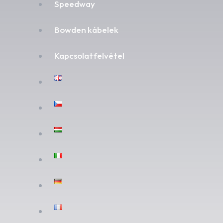
Speedway
Bowden kábelek
Kapcsolatfelvétel