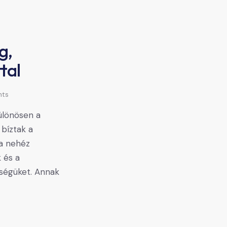
g,
tal
ts
különösen a
bíztak a
a nehéz
k és a
őségüket. Annak