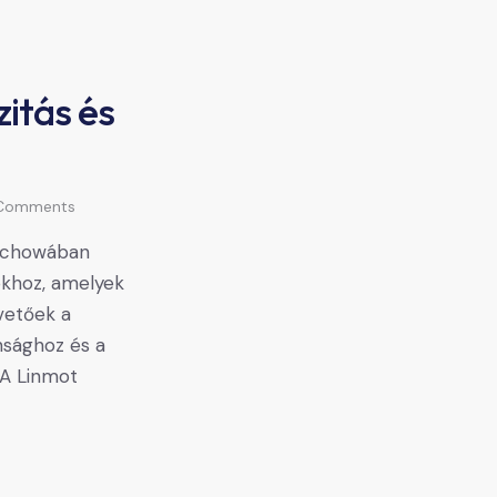
itás és
Comments
tochowában
okhoz, amelyek
pvetőek a
nsághoz és a
 A Linmot