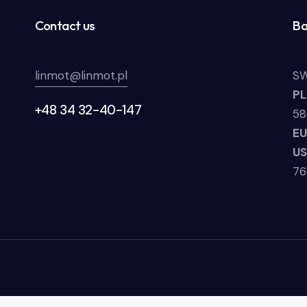
Contact us
Ba
linmot@linmot.pl
SW
P
+48 34 32-40-147
58
E
U
7