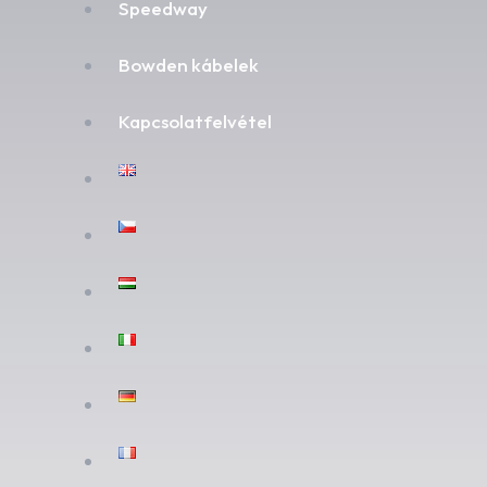
Speedway
Bowden kábelek
Kapcsolatfelvétel