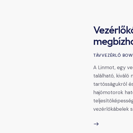
Vezérlők
megbízha
TÁVVEZÉRLŐ BOW
A Linmot, egy v
található, kivál
tartósságukról és
hajómotorok haté
teljesítőképessé
vezérlőkábelek s