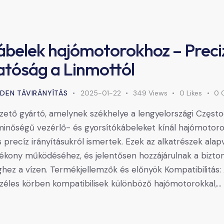
ábelek hajómotorokhoz – Preciz
tóság a Linmottól
DEN TÁVIRÁNYÍTÁS
2025-01-22
349
Views
0
Likes
0
ezető gyártó, amelynek székhelye a lengyelországi Częs
ó minőségű vezérlő- és gyorsítókábeleket kínál hajómotor
 precíz irányításukról ismertek. Ezek az alkatrészek ala
kony működéséhez, és jelentősen hozzájárulnak a bizto
ghez a vízen. Termékjellemzők és előnyök Kompatibilitás:
zéles körben kompatibilisek különböző hajómotorokkal,…