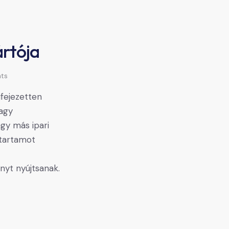
rtója
ts
fejezetten
nagy
agy más ipari
ttartamot
nyt nyújtsanak.