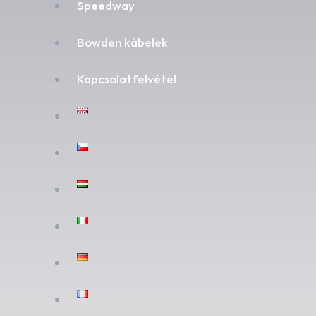
Speedway
Bowden kábelek
Kapcsolatfelvétel