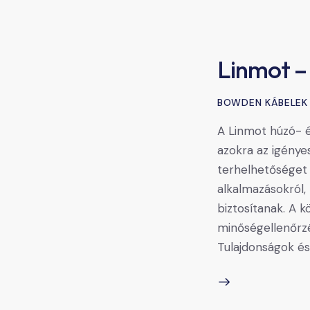
Linmot –
BOWDEN KÁBELEK
A Linmot húzó- 
azokra az igénye
terhelhetőséget 
alkalmazásokról
biztosítanak. A 
minőségellenőrzé
Tulajdonságok é