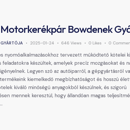
 Motorkerékpár Bowdenek Gyá
 GYÁRTÓJA
2025-01-24
646
Views
0
Likes
0
Commen
és nyomóalkalmazásokhoz tervezett működtető kötelei ki
s feladatokra készültek, amelyek precíz mozgásokat és 
igényelnek. Legyen szó az autóiparról, a gépgyártásról v
, termékeink kiemelkedő megbízhatóságot és hosszú éle
kötelek kiváló minőségű anyagokból készülnek, és szigorú
sen mennek keresztül, hogy állandóan magas teljesítmé
s…