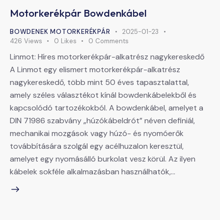
Motorkerékpár Bowdenkábel
BOWDENEK MOTORKERÉKPÁR
2025-01-23
426
Views
0
Likes
0
Comments
Linmot: Híres motorkerékpár-alkatrész nagykereskedő
A Linmot egy elismert motorkerékpár-alkatrész
nagykereskedő, több mint 50 éves tapasztalattal,
amely széles választékot kínál bowdenkábelekből és
kapcsolódó tartozékokból. A bowdenkábel, amelyet a
DIN 71986 szabvány „húzókábeldrót” néven definiál,
mechanikai mozgások vagy húzó- és nyomóerők
továbbítására szolgál egy acélhuzalon keresztül,
amelyet egy nyomásálló burkolat vesz körül. Az ilyen
kábelek sokféle alkalmazásban használhatók,…