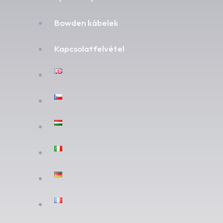
Bowden kábelek
Kapcsolatfelvétel