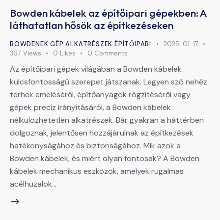
Bowden kábelek az építőipari gépekben: A
láthatatlan hősök az építkezéseken
BOWDENEK GÉP ALKATRÉSZEK ÉPÍTŐIPARI
2025-01-17
367
Views
0
Likes
0
Comments
Az építőipari gépek világában a Bowden kábelek
kulcsfontosságú szerepet játszanak. Legyen szó nehéz
terhek emeléséről, építőanyagok rögzítéséről vagy
gépek precíz irányításáról, a Bowden kábelek
nélkülözhetetlen alkatrészek. Bár gyakran a háttérben
dolgoznak, jelentősen hozzájárulnak az építkezések
hatékonyságához és biztonságához. Mik azok a
Bowden kábelek, és miért olyan fontosak? A Bowden
kábelek mechanikus eszközök, amelyek rugalmas
acélhuzalok…