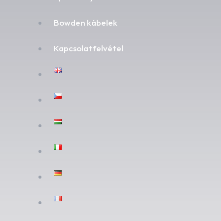
Bowden kábelek
Kapcsolatfelvétel