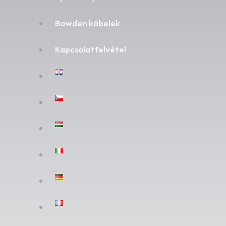
Bowden kábelek
Kapcsolatfelvétel