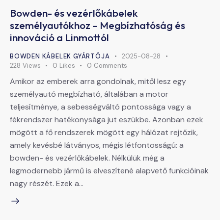
Bowden- és vezérlőkábelek
személyautókhoz – Megbízhatóság és
innováció a Linmottól
BOWDEN KÁBELEK GYÁRTÓJA
2025-08-28
228
Views
0
Likes
0
Comments
Amikor az emberek arra gondolnak, mitől lesz egy
személyautó megbízható, általában a motor
teljesítménye, a sebességváltó pontossága vagy a
fékrendszer hatékonysága jut eszükbe. Azonban ezek
mögött a fő rendszerek mögött egy hálózat rejtőzik,
amely kevésbé látványos, mégis létfontosságú: a
bowden- és vezérlőkábelek. Nélkülük még a
legmodernebb jármű is elveszítené alapvető funkcióinak
nagy részét. Ezek a…