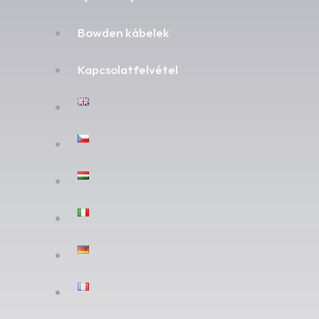
Bowden kábelek
Kapcsolatfelvétel