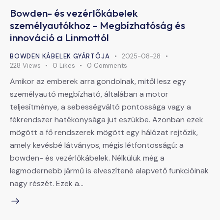
Bowden- és vezérlőkábelek
személyautókhoz – Megbízhatóság és
innováció a Linmottól
BOWDEN KÁBELEK GYÁRTÓJA
2025-08-28
228
Views
0
Likes
0
Comments
Amikor az emberek arra gondolnak, mitől lesz egy
személyautó megbízható, általában a motor
teljesítménye, a sebességváltó pontossága vagy a
fékrendszer hatékonysága jut eszükbe. Azonban ezek
mögött a fő rendszerek mögött egy hálózat rejtőzik,
amely kevésbé látványos, mégis létfontosságú: a
bowden- és vezérlőkábelek. Nélkülük még a
legmodernebb jármű is elveszítené alapvető funkcióinak
nagy részét. Ezek a…